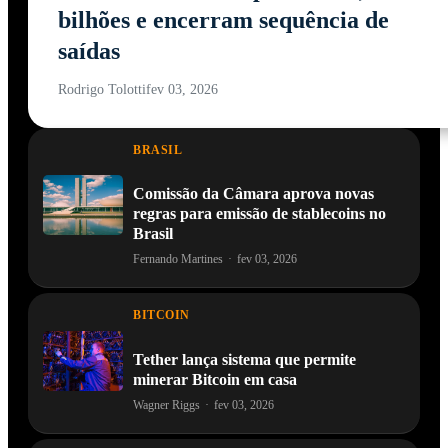
bilhões e encerram sequência de
saídas
Rodrigo Tolotti
fev 03, 2026
BRASIL
Comissão da Câmara aprova novas
regras para emissão de stablecoins no
Brasil
Fernando Martines
·
fev 03, 2026
BITCOIN
Tether lança sistema que permite
minerar Bitcoin em casa
Wagner Riggs
·
fev 03, 2026