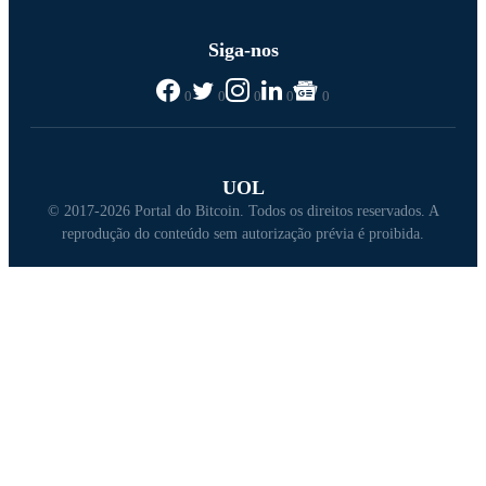
Siga-nos
0
0
0
0
0
UOL
© 2017-2026 Portal do Bitcoin. Todos os direitos reservados. A
reprodução do conteúdo sem autorização prévia é proibida.