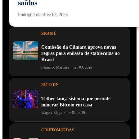
saídas
Rodrigo Tolotti
fev 03, 2026
BRASIL
Comissão da Câmara aprova novas
regras para emissão de stablecoins no
Brasil
Fernando Martines
·
fev 03, 2026
BITCOIN
Tether lança sistema que permite
minerar Bitcoin em casa
Wagner Riggs
·
fev 03, 2026
CRIPTOMOEDAS