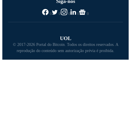
Siga-nos
0
0
0
0
0
UOL
© 2017-2026 Portal do Bitcoin. Todos os direitos reservados. A
reprodução do conteúdo sem autorização prévia é proibida.