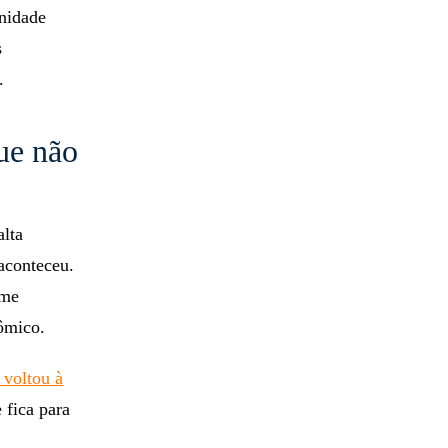
anidade
s
.
ue não
alta
 aconteceu.
rme
ômico.
voltou à
 fica para