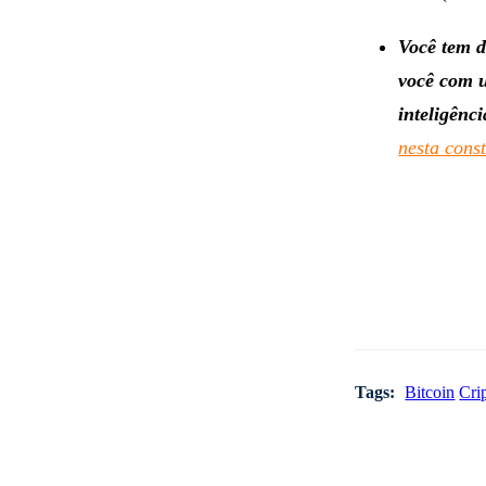
Você tem d
você com u
inteligência
nesta cons
Tags:
Bitcoin
Cri