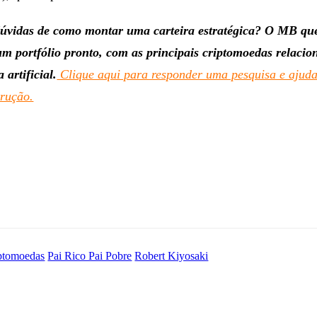
úvidas de como montar uma carteira estratégica? O MB qu
m portfólio pronto, com as principais criptomoedas relacio
 artificial.
Clique aqui para responder uma pesquisa e ajud
trução.
ptomoedas
Pai Rico Pai Pobre
Robert Kiyosaki