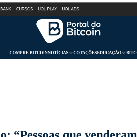
GBANK
CURSOS
UOL PLAY
UOL ADS
COMPRE BITCOIN
NOTÍCIAS
COTAÇÕES
EDUCAÇÃO
BITC
co: “Pessoas que vendera