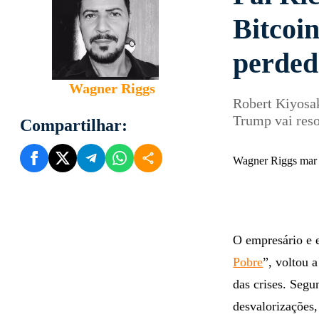
Bitcoin
perded
Wagner Riggs
Robert Kiyosa
Trump vai reso
Compartilhar:
Wagner Riggs mar
O empresário e e
Pobre
”, voltou 
das crises. Seg
desvalorizações,