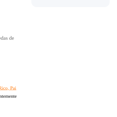
edas de
Rico, Pai
entemente