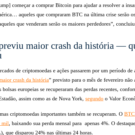
ump] começar a comprar Bitcoin para ajudar a resolver a ins
mérica… aqueles que compraram BTC na última crise serão o
queles que venderam serão os maiores perdedores”, concluiu
previu maior crash da história — q
u
rcados de criptomoedas e ações passarem por um período de 
maior crash da história
” previsto para o mês de fevereiro não
as bolsas europeias se recuperaram das perdas recentes, confo
Estadão, assim como as de Nova York,
segundo
o Valor Econ
umas criptomoedas importantes também se recuperam. O
BTC 
 mil
, baixando sua perda mensal para apenas 4%. O destaque
, que disparou 24% nas últimas 24 horas.