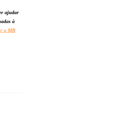
er ajudar
nadas à
ar o MB