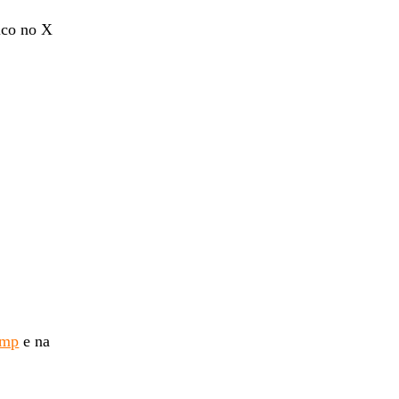
ico no X
ump
e na