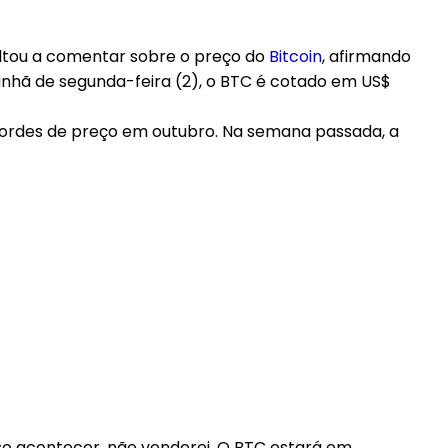
oltou a comentar sobre o preço do
Bitcoin
, afirmando
anhã de segunda-feira (2), o BTC é cotado em US$
ecordes de preço em outubro. Na semana passada, a
isso acontecer, não venderei. O BTC estará em