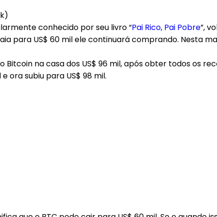
ok)
larmente conhecido por seu livro “
Pai Rico, Pai Pobre
”, v
caia para US$ 60 mil ele continuará comprando. Nesta m
o Bitcoin na casa dos US$ 96 mil, após obter todos os r
e ora subiu para US$ 98 mil.
gnifica que o BTC pode cair para US$ 60 mil. Se e quando 