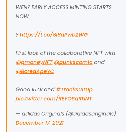
WEN? EARLY ACCESS MINTING STARTS
NOW
?
https://t.co/8l8dPwbZWG
First look of the collaborative NFT with
@gmoneyNFT
@punkscomic
and
@BoredApeYC
Good luck and
#TracksuitUp
pic.twitter.com/REYOSdRbNT
— adidas Originals (@adidasoriginals)
December 17, 2021