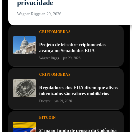
privacidade
Wagner Riggs
jan 29, 2026
CRIPTOMOEDAS
Projeto de lei sobre criptomoedas
avança no Senado dos EUA
Wagner Riggs
·
jan 29, 2026
CRIPTOMOEDAS
Reguladores dos EUA dizem que ativos
tokenizados são valores mobiliários
Decrypt
·
jan 29, 2026
BITCOIN
2º maior fundo de pensão da Colômbia