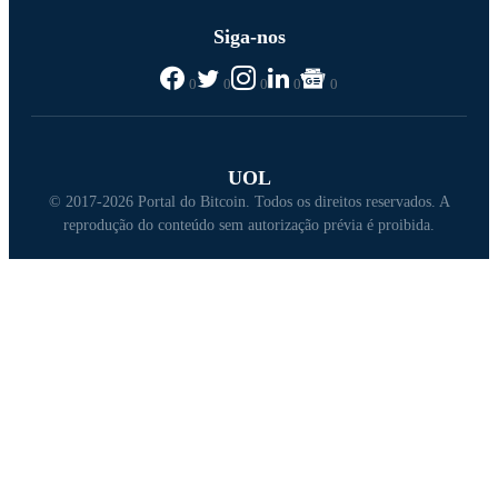
Siga-nos
0
0
0
0
0
UOL
© 2017-2026 Portal do Bitcoin. Todos os direitos reservados. A
reprodução do conteúdo sem autorização prévia é proibida.