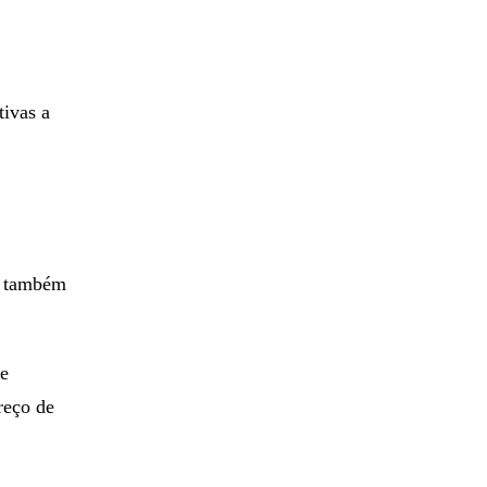
tivas a
, também
de
reço de