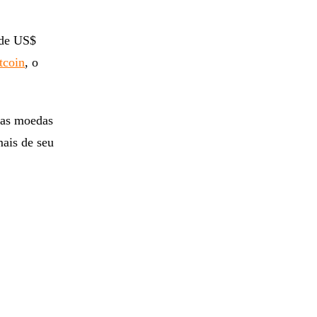
 de US$
tcoin
, o
s as moedas
mais de seu