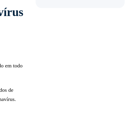
vírus
do em todo
dos de
navírus.