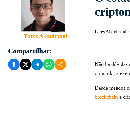
cripto
Fares Alkudmani m
Fares Alkudmani
Compartilhar:
Não há dúvidas 
o mundo, a exemp
Desde meados de
blockchain
e cri