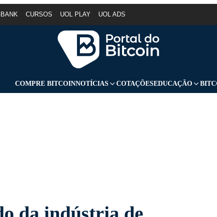
GBANK
CURSOS
UOL PLAY
UOL ADS
COMPRE BITCOIN
NOTÍCIAS
COTAÇÕES
EDUCAÇÃO
BITC
do da indústria de