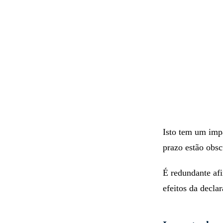
Isto tem um impa
prazo estão obsc
É redundante af
efeitos da decl