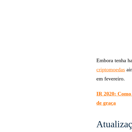
Embora tenha hav
criptomoedas
ain
em fevereiro.
IR 2020: Como d
de graça
Atualiza