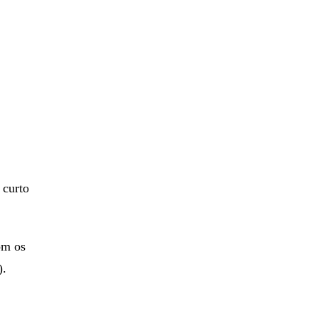
 curto
om os
).