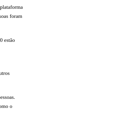
 plataforma
ssoas foram
0 estão
utros
pessoas.
como o