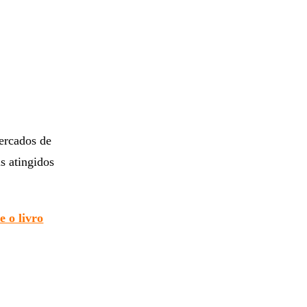
mercados de
s atingidos
e o livro