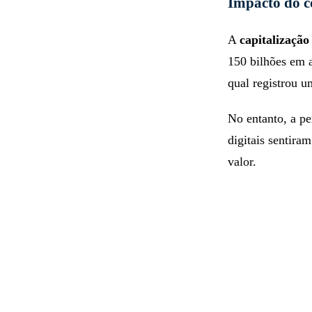
Impacto do c
A
capitalizaçã
150 bilhões em a
qual registrou u
No entanto, a pe
digitais sentir
valor.