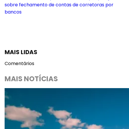
concluiu o gestor do fundo bilionário.
Leia também
:
Cade pressiona Bacen por posição
sobre fechamento de contas de corretoras por
bancos
MAIS LIDAS
Comentários
MAIS NOTÍCIAS