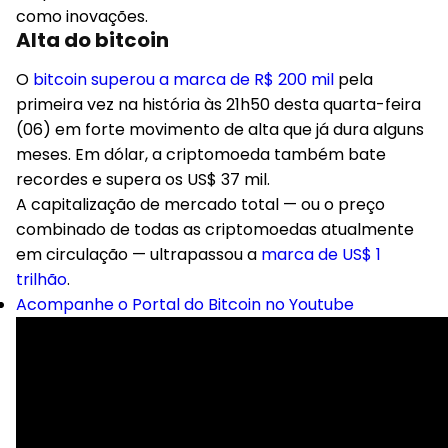
como inovações.
Alta do bitcoin
O
bitcoin superou a marca de R$ 200 mil
pela
primeira vez na história às 21h50 desta quarta-feira
(06) em forte movimento de alta que já dura alguns
meses. Em dólar, a criptomoeda também bate
recordes e supera os US$ 37 mil.
A capitalização de mercado total — ou o preço
combinado de todas as criptomoedas atualmente
em circulação — ultrapassou a
marca de US$ 1
trilhão
.
Acompanhe o Portal do Bitcoin no Youtube