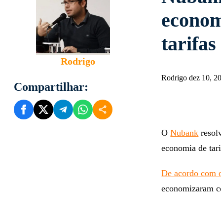
econom
tarifas
Rodrigo
Rodrigo dez 10, 2
Compartilhar:
O
Nubank
resol
economia de tar
De acordo com o
economizaram cer