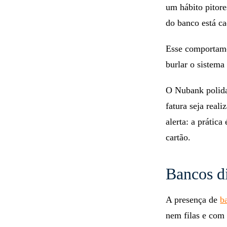
um hábito pitore
do banco está ca
Esse comportame
burlar o sistema
O Nubank polida
fatura seja real
alerta: a prátic
cartão.
Bancos d
A presença de
b
nem filas e com 