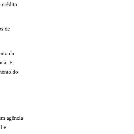
 crédito
os de
ento da
nta. E
amento do
Sem agência
l e