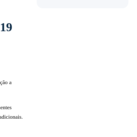
019
ação a
ientes
adicionais.