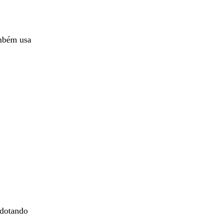
ambém usa
adotando