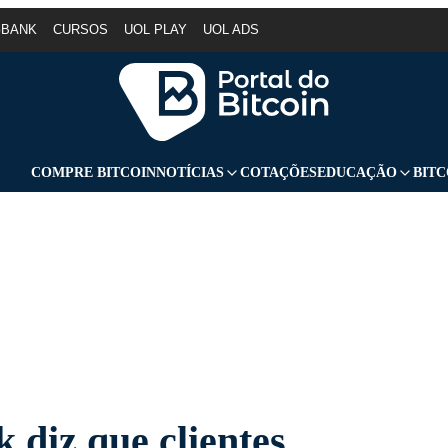
GBANK
CURSOS
UOL PLAY
UOL ADS
COMPRE BITCOIN
NOTÍCIAS
COTAÇÕES
EDUCAÇÃO
BITC
 diz que clientes