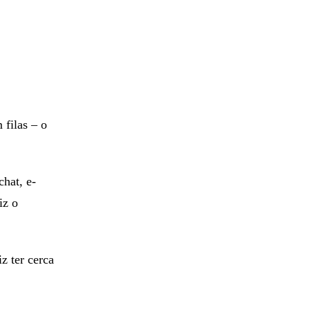
 filas – o
chat, e-
iz o
z ter cerca