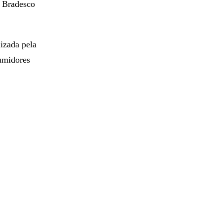
, Bradesco
lizada pela
umidores