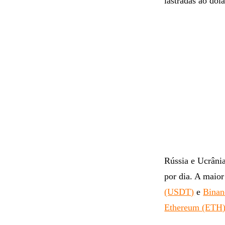
lastradas ao dóla
Rússia e Ucrâni
por dia. A maio
(USDT)
e
Binan
Ethereum (ETH