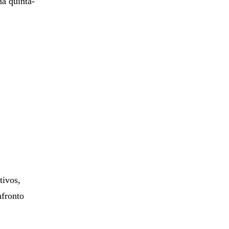
a quinta-
tivos,
nfronto