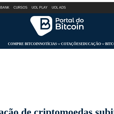
GBANK
CURSOS
UOL PLAY
UOL ADS
COMPRE BITCOIN
NOTÍCIAS
COTAÇÕES
EDUCAÇÃO
BITC
ação de criptomoedas sub