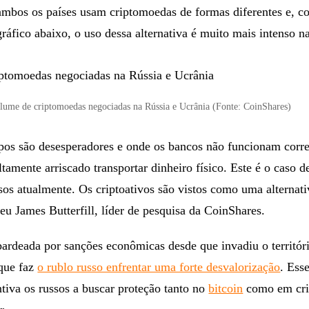
ambos os países usam criptomoedas de formas diferentes e, c
gráfico abaixo, o uso dessa alternativa é muito mais intenso n
lume de criptomoedas negociadas na Rússia e Ucrânia (Fonte: CoinShares)
os são desesperadores e onde os bancos não funcionam corr
ltamente arriscado transportar dinheiro físico. Este é o caso d
sos atualmente. Os criptoativos são vistos como uma alternati
veu James Butterfill, líder de pesquisa da CoinShares.
ardeada por sanções econômicas desde que invadiu o territór
 que faz
o rublo russo enfrentar uma forte desvalorização
. Ess
ntiva os russos a buscar proteção tanto no
bitcoin
como em cr