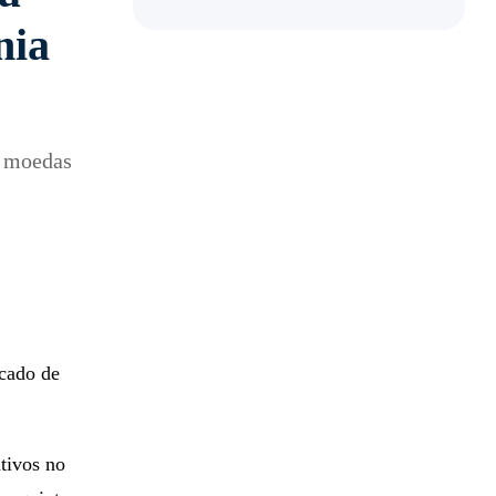
nia
e moedas
rcado de
ativos no