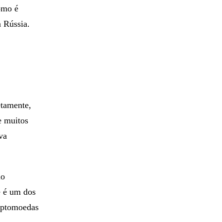
omo é
a Rússia.
etamente,
e muitos
va
io
e é um dos
iptomoedas