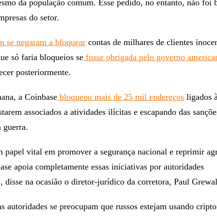
mesmo da população comum. Esse pedido, no entanto, não foi
mpresas do setor.
n se negaram a bloquear
contas de milhares de clientes inocen
ue só faria bloqueios se
fosse obrigada pelo governo america
tecer posteriormente.
mana, a Coinbase
bloqueou mais de 25 mil endereços
ligados 
starem associados a atividades ilícitas e escapando das sançõ
a guerra.
 papel vital em promover a segurança nacional e reprimir ag
base apoia completamente essas iniciativas por autoridades
 disse na ocasião o diretor-jurídico da corretora, Paul Grewal
as autoridades se preocupam que russos estejam usando crip