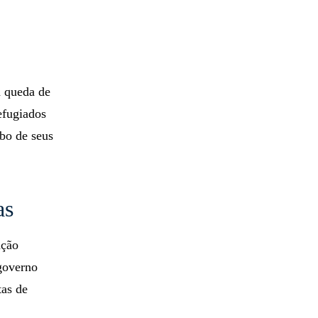
a queda de
efugiados
ubo de seus
as
ação
 governo
tas de