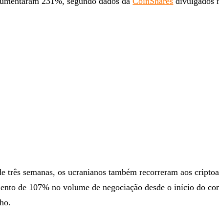
o aumentaram 231%, segundo dados da
CoinShares
divulgados n
de três semanas, os ucranianos também recorreram aos criptoa
nto de 107% no volume de negociação desde o início do co
ho.