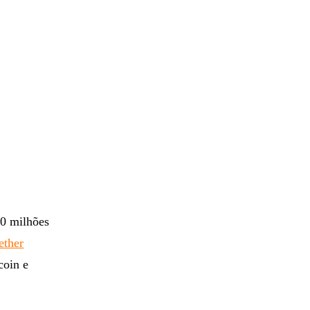
80 milhões
ether
coin e