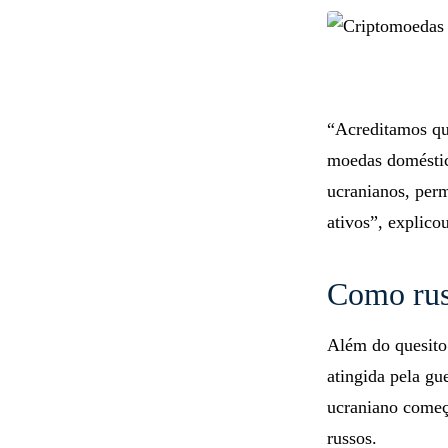
“Acreditamos qu
moedas doméstica
ucranianos, perm
ativos”, explicou
Como rus
Além do quesito
atingida pela gue
ucraniano começo
russos.