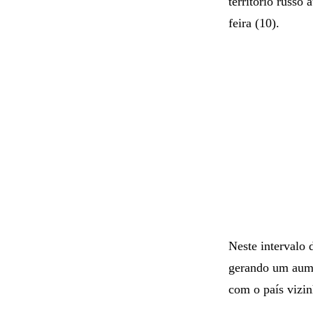
território russ
feira (10).
Neste intervalo 
gerando um aume
com o país vizin