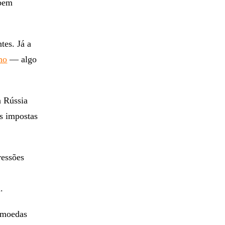
 bem
tes. Já a
no
— algo
à Rússia
es impostas
ressões
.
tomoedas