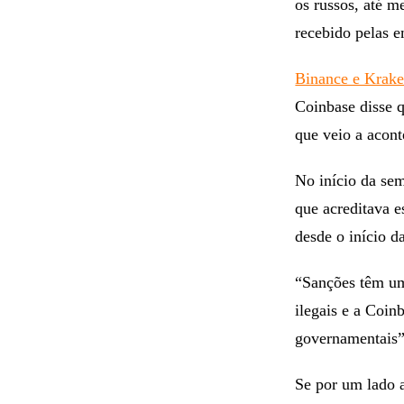
os russos, até 
recebido pelas e
Binance e Krake
Coinbase disse q
que veio a acon
No início da se
que acreditava e
desde o início d
“Sanções têm um
ilegais e a Coin
governamentais”,
Se por um lado 