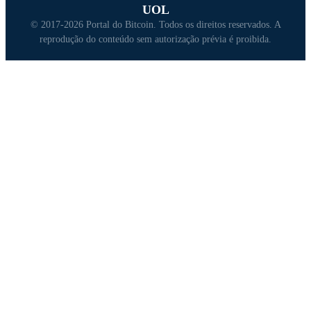
UOL
© 2017-2026 Portal do Bitcoin. Todos os direitos reservados. A
reprodução do conteúdo sem autorização prévia é proibida.