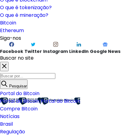
O que é Ethereum?
O que é blockchain?
O que é tokenização?
O que é mineração?
Bitcoin
Ethereum
Siga-nos
Facebook
Twitter
Instagram
LinkedIn
Google News
Buscar no site
Pesquisar
Portal do Bitcoin
Portal do Bitcoin
Portal do Bitcoin
Compre Bitcoin
Notícias