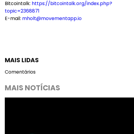
Bitcointalk:
https://bitcointalk.org/index.php?
topic=2368871
E-mail:
mholt@movementapp.io
MAIS LIDAS
Comentários
MAIS NOTÍCIAS