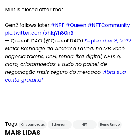
Mint is closed after that.
Gen2 follows later.
#NFT
#Queen
#NFTCommunity
pic.twitter.com/xhIqYh80nB
— QueenE DAO (@QueenEDAO)
September 8, 2022
Maior Exchange da América Latina, no MB você
negocia tokens, DeFi, renda fixa digital, NFTs e,
claro, criptomoedas. E tudo no painel de
negociação mais seguro do mercado.
Abra sua
conta gratuita!
Tags:
Criptomoedas
Ethereum
NFT
Reino Unido
MAIS LIDAS