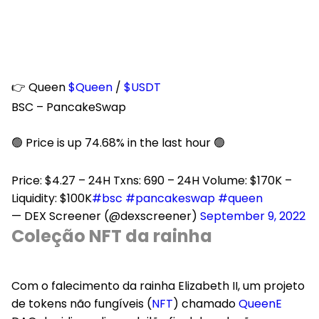
👉 Queen
$Queen
/
$USDT
BSC – PancakeSwap
🟢 Price is up 74.68% in the last hour 🟢
Price: $4.27 – 24H Txns: 690 – 24H Volume: $170K –
Liquidity: $100K
#bsc
#pancakeswap
#queen
— DEX Screener (@dexscreener)
September 9, 2022
Coleção NFT da rainha
Com o falecimento da rainha Elizabeth II, um projeto
de tokens não fungíveis (
NFT
) chamado
QueenE