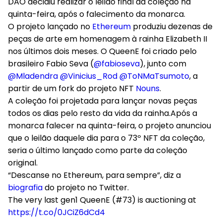
DAO decidiu realizar o leilão final da coleção na
quinta-feira, após o falecimento da monarca.
O projeto lançado no
Ethereum
produziu dezenas de
peças de arte em homenagem à rainha Elizabeth II
nos últimos dois meses. O QueenE foi criado pelo
brasileiro Fabio Seva (
@fabioseva
), junto com
@Mladendra
⁦
@Vinicius_Rod
⁩
@ToNMaTsumoto
, a
partir de um fork do projeto NFT
Nouns
.
A coleção foi projetada para lançar novas peças
todos os dias pelo resto da vida da rainha.Após a
monarca falecer na quinta-feira, o projeto anunciou
que o leilão daquele dia para o 73º NFT da coleção,
seria o último lançado como parte da coleção
original.
“Descanse no Ethereum, para sempre”, diz a
biografia
do projeto no Twitter.
The very last gen1 QueenE (#73) is auctioning at
https://t.co/0JCiZ6dCd4