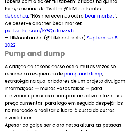
tokens com o ticker “Elizabeth” criados na quinta-
feira, o usuário do Twitter @LilMoonLambo
debochou
: “Nós merecemos outro
bear market
”.
we deserve another bear market
pic.twitter.com/KGQnJmzzVh
— LilMoonLambo (@LilMoonLambo)
September 8,
2022
Pump and dump
A criação de tokens desse estilo muitas vezes se
resumem a esquemas de
pump and dump
,
estratégia na qual criadores de um projeto divulgam
informações — muitas vezes falsas — para
convencer pessoas a comprar um ativo e fazer seu
preço aumentar, para logo em seguida despejá-los
no mercado e realizar o lucro, à custa de outros
investidores.
Apesar do golpe ser claro nessa altura, as pessoas