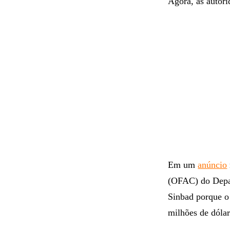
Agora, as autori
Em um
anúncio
(OFAC) do Depar
Sinbad porque o 
milhões de dóla