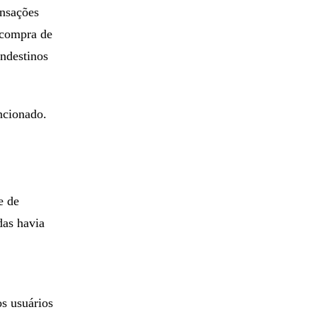
ansações
 compra de
andestinos
ncionado.
e de
das havia
s usuários