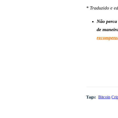
* Traduzido e e
Não perca 
de maneira
recompensa
Tags:
Bitcoin
Cri