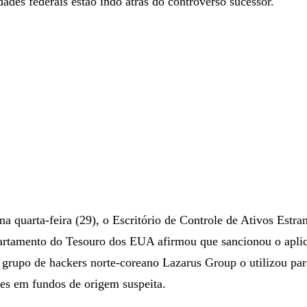
dades federais estão indo atrás do controverso sucessor.
na quarta-feira (29), o Escritório de Controle de Ativos Estra
tamento do Tesouro dos EUA afirmou que sancionou o aplic
grupo de hackers norte-coreano Lazarus Group o utilizou par
res em fundos de origem suspeita.