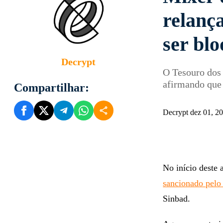
relanç
ser bl
Decrypt
O Tesouro dos 
afirmando que 
Compartilhar:
Decrypt dez 01, 2
No início deste 
sancionado pel
Sinbad.