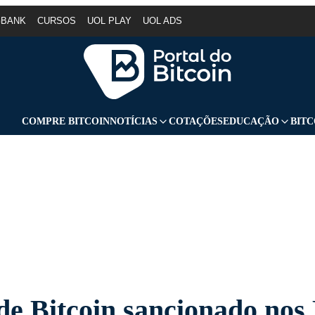
GBANK
CURSOS
UOL PLAY
UOL ADS
COMPRE BITCOIN
NOTÍCIAS
COTAÇÕES
EDUCAÇÃO
BITC
de Bitcoin sancionado no