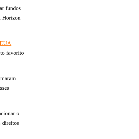
var fundos
à Horizon
s EUA
to favorito
irmaram
sses
ncionar o
 direitos