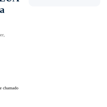
ra
er,
nte chamado