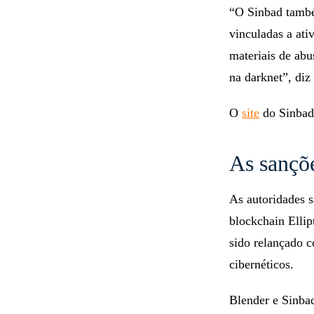
“O Sinbad também
vinculadas a ati
materiais de abu
na darknet”, di
O
site
do Sinbad
As sançõ
As autoridades 
blockchain Ellip
sido relançado 
cibernéticos.
Blender e Sinba