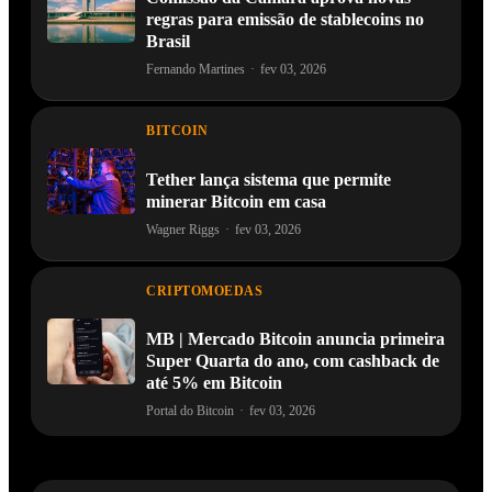
regras para emissão de stablecoins no
Brasil
Fernando Martines
·
fev 03, 2026
BITCOIN
Tether lança sistema que permite
minerar Bitcoin em casa
Wagner Riggs
·
fev 03, 2026
CRIPTOMOEDAS
MB | Mercado Bitcoin anuncia primeira
Super Quarta do ano, com cashback de
até 5% em Bitcoin
Portal do Bitcoin
·
fev 03, 2026