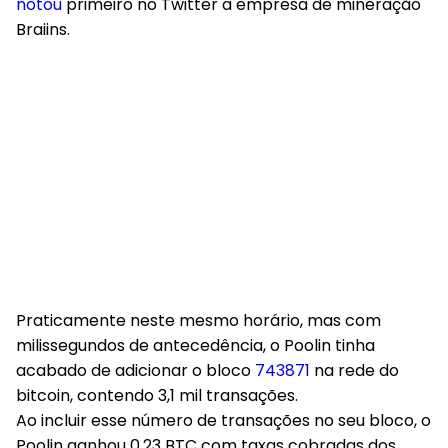
notou
primeiro no Twitter a empresa de mineração
Braiins.
Praticamente neste mesmo horário, mas com
milissegundos de antecedência, o Poolin tinha
acabado de adicionar o bloco
743871
na rede do
bitcoin, contendo 3,1 mil transações.
Ao incluir esse número de transações no seu bloco, o
Poolin ganhou 0,23 BTC com taxas cobradas dos