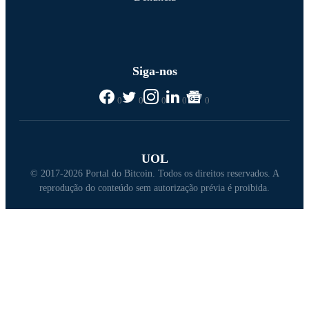
Siga-nos
0
0
0
0
0
UOL
© 2017-2026 Portal do Bitcoin. Todos os direitos reservados. A
reprodução do conteúdo sem autorização prévia é proibida.