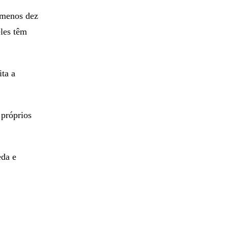
 menos dez
eles têm
ta a
 próprios
eda e