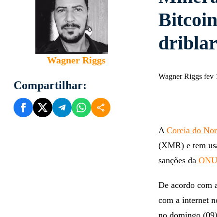
Bitcoi
dribla
Wagner Riggs
Wagner Riggs fev 
Compartilhar:
A
Coreia do Nor
(XMR) e tem usad
sanções da
ON
De acordo com 
com a internet 
no domingo (09)