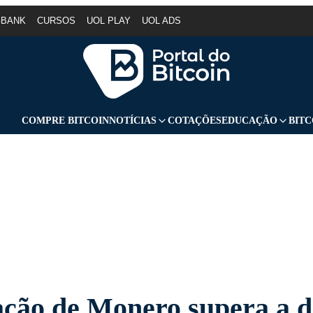
GBANK
CURSOS
UOL PLAY
UOL ADS
COMPRE BITCOIN
NOTÍCIAS
COTAÇÕES
EDUCAÇÃO
BITC
ção de Monero supera a d