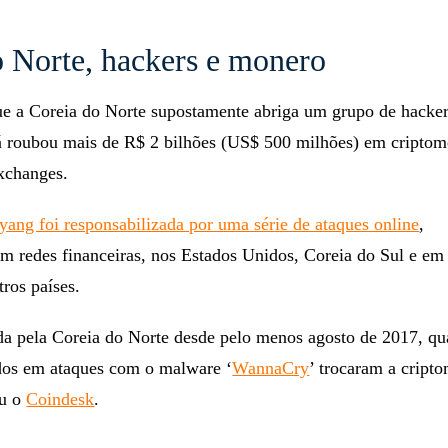
o Norte, hackers e monero
ue a Coreia do Norte supostamente abriga um grupo de hack
já roubou mais de R$ 2 bilhões (US$ 500 milhões) em cripto
exchanges.
ang foi responsabilizada por uma série de ataques online
,
em redes financeiras, nos Estados Unidos, Coreia do Sul e em
ros países.
a pela Coreia do Norte desde pelo menos agosto de 2017, qu
dos em ataques com o malware ‘
WannaCry
’ trocaram a cript
ou o
Coindesk
.