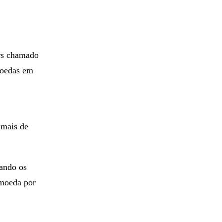
ers chamado
moedas em
 mais de
ando os
omoeda por