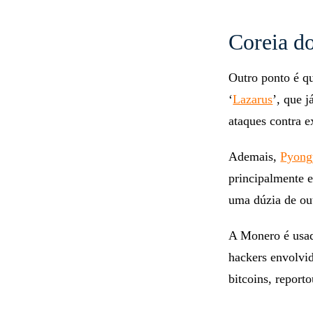
Coreia d
Outro ponto é q
‘
Lazarus
’, que 
ataques contra 
Ademais,
Pyongy
principalmente 
uma dúzia de out
A Monero é usad
hackers envolvi
bitcoins, report