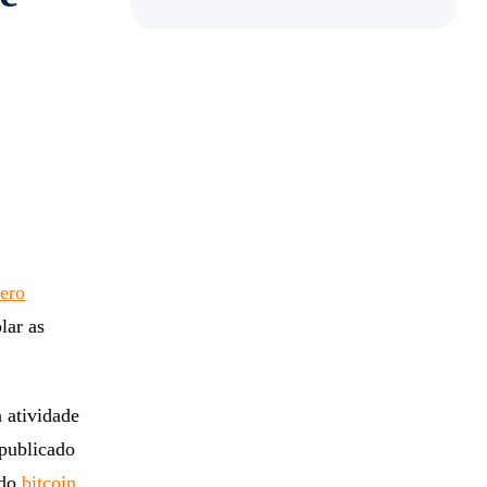
ero
lar as
 atividade
 publicado
 do
bit
coin.