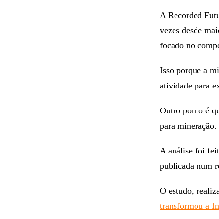
A Recorded Fut
vezes desde maio
focado no compo
Isso porque a m
atividade para e
Outro ponto é qu
para mineração. 
A análise foi fe
publicada num re
O estudo, realiza
transformou a I