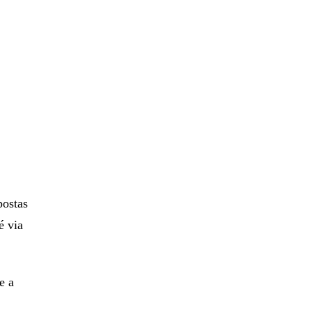
postas
é via
e a