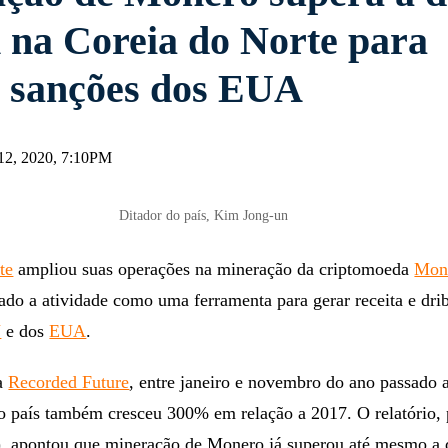
n na Coreia do Norte para
r sanções dos EUA
12, 2020, 7:10PM
Ditador do país, Kim Jong-un
te
ampliou suas operações na mineração da criptomoeda
Mon
o a atividade como uma ferramenta para gerar receita e drib
U
e dos
EUA
.
a
Recorded Future
, entre janeiro e novembro do ano passado a
no país também cresceu 300% em relação a 2017. O relatório,
, apontou que mineração de Monero já superou até mesmo a