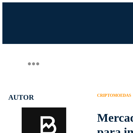
INGRESSO.COM
UOL HOST
PA
CRIPTOMOEDAS
AUTOR
Mercad