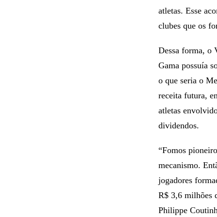
O Vasco Token fa
do Mecanismo de
atletas. Esse ac
clubes que os fo
Dessa forma, o V
Gama possuía sob
o que seria o Me
receita futura, 
atletas envolvi
dividendos.
“Fomos pioneiro
mecanismo. Entã
jogadores forma
R$ 3,6 milhões d