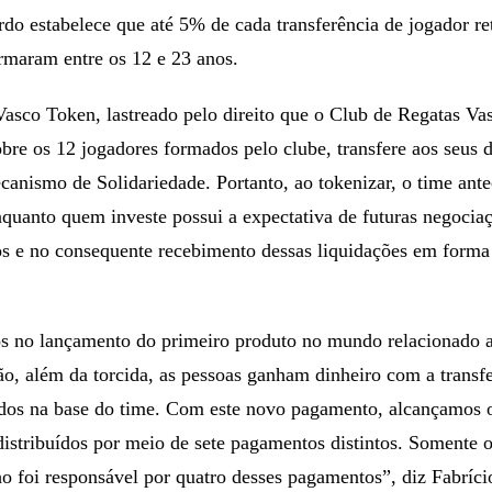
z parte da família de tokens Futecoin, que visa representar os
 Solidariedade da FIFA, destinado a beneficiar os clubes fo
ordo estabelece que até 5% de cada transferência de jogador re
rmaram entre os 12 e 23 anos.
asco Token, lastreado pelo direito que o Club de Regatas Va
re os 12 jogadores formados pelo clube, transfere aos seus d
canismo de Solidariedade. Portanto, ao tokenizar, o time ant
enquanto quem investe possui a expectativa de futuras negocia
dos e no consequente recebimento dessas liquidações em forma
s no lançamento do primeiro produto no mundo relacionado a
o, além da torcida, as pessoas ganham dinheiro com a transf
dos na base do time. Com este novo pagamento, alcançamos o
istribuídos por meio de sete pagamentos distintos. Somente o