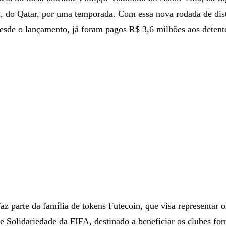
ibuído pela maior plataforma de ativos digitais da América La
ncia do meia-atacante Philippe Coutinho do Aston Villa, da In
l, do Qatar, por uma temporada. Com essa nova rodada de dis
esde o lançamento, já foram pagos R$ 3,6 milhões aos detent