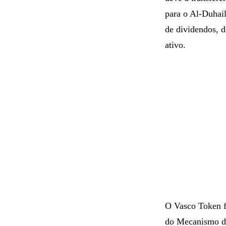
O montante distr
deve à transferê
para o Al-Duhai
de dividendos, d
ativo.