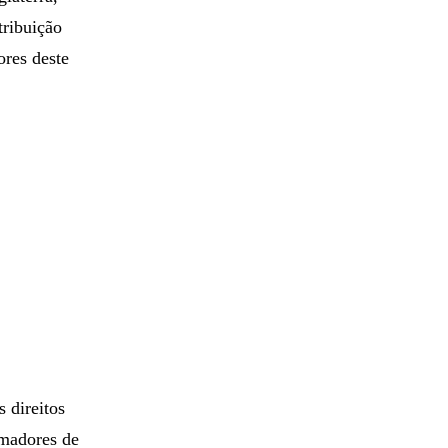
tina se
glaterra,
tribuição
ores deste