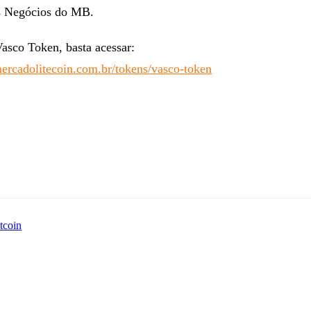
o foi responsável por quatro desses pagamentos”, diz Fabríci
s Negócios do MB.
Vasco Token, basta acessar:
.mercadolitecoin.com.br/tokens/vasco-token
tcoin