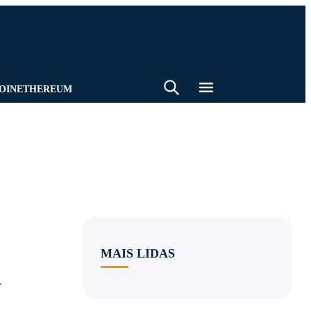
BUSCA
BATE-PAPO
EMAIL
OIN
ETHEREUM
MAIS LIDAS
l