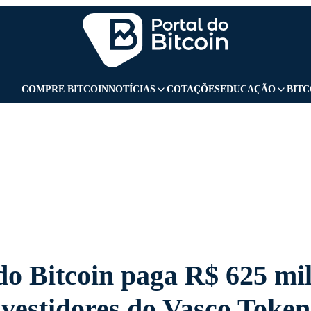
GBANK
CURSOS
UOL PLAY
UOL ADS
COMPRE BITCOIN
NOTÍCIAS
COTAÇÕES
EDUCAÇÃO
BITC
o Bitcoin paga R$ 625 mi