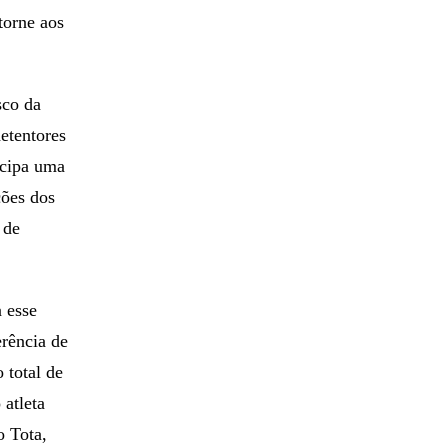
 direitos
rmadores de
torne aos
sco da
etentores
ecipa uma
ções dos
 de
 esse
erência de
 total de
 atleta