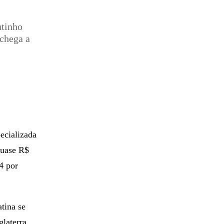
utinho
chega a
ecializada
quase R$
4 por