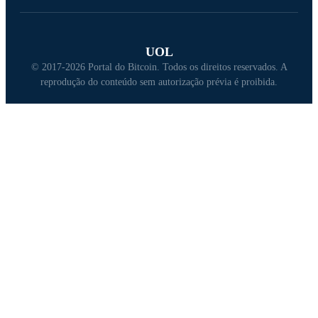
UOL
© 2017-2026 Portal do Bitcoin. Todos os direitos reservados. A
reprodução do conteúdo sem autorização prévia é proibida.