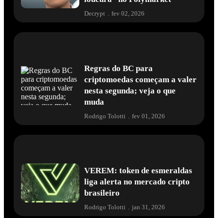
Decrypt
.
fev 02, 2026
Regras do BC para
criptomoedas começam a valer
nesta segunda; veja o que
muda
Rodrigo Tolotti
.
fev 01, 2026
VEREM: token de esmeraldas
liga alerta no mercado cripto
brasileiro
Rodrigo Tolotti
.
jan 31, 2026