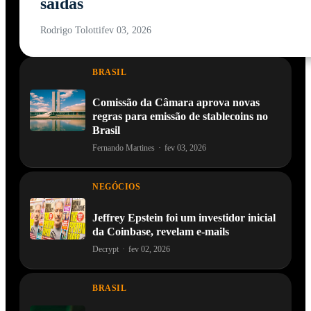
saídas
Rodrigo Tolotti
fev 03, 2026
BRASIL
Comissão da Câmara aprova novas
regras para emissão de stablecoins no
Brasil
Fernando Martines
·
fev 03, 2026
NEGÓCIOS
Jeffrey Epstein foi um investidor inicial
da Coinbase, revelam e-mails
Decrypt
·
fev 02, 2026
BRASIL