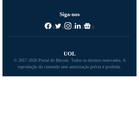
Siga-nos
0
0
0
0
0
UOL
© 2017-2026 Portal do Bitcoin. Todos os direitos reservados. A
reprodução do conteúdo sem autorização prévia é proibida.