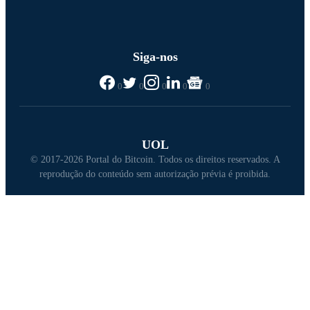
Siga-nos
0
0
0
0
0
UOL
© 2017-2026 Portal do Bitcoin. Todos os direitos reservados. A
reprodução do conteúdo sem autorização prévia é proibida.