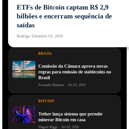
ETFs de Bitcoin captam R$ 2,9
bilhões e encerram sequência de
saídas
Rodrigo Tolotti
fev 03, 2026
BRASIL
Comissão da Câmara aprova novas
regras para emissão de stablecoins no
Brasil
Fernando Martines
·
fev 03, 2026
BITCOIN
Tether lança sistema que permite
minerar Bitcoin em casa
Wagner Riggs
·
fev 03, 2026