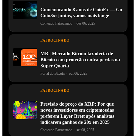
Comemorando 8 anos de CoinEx — Go
Coin8x: juntos, vamos mais longe
Conteudo Patrocinado
·
dez 06, 2025
PATROCINADO
MB | Mercado Bitcoin faz oferta de
Bitcoin com proteção contra perdas na
Super Quarta
Portal do Bitcoin
·
out 06, 2025
PATROCINADO
Previsão de preço do XRP: Por que
novos investidores em criptomoedas
preferem Layer Brett após analistas
indicarem ganhos de 20x em 2025
Conteudo Patrocinado
·
set 08, 2025