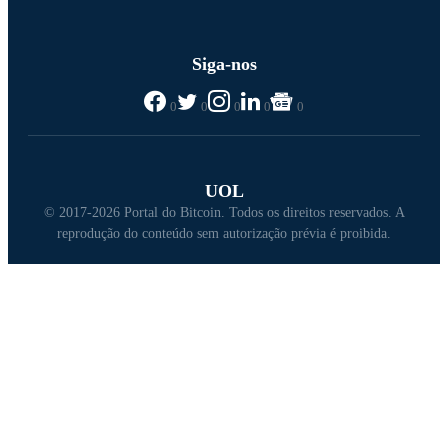
Siga-nos
0
0
0
0
0
UOL
© 2017-2026 Portal do Bitcoin. Todos os direitos reservados. A
reprodução do conteúdo sem autorização prévia é proibida.