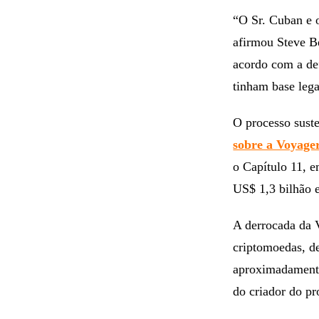
“O Sr. Cuban e o
afirmou Steve Be
acordo com a de
tinham base lega
O processo sust
sobre a Voyage
o Capítulo 11, e
US$ 1,3 bilhão 
A derrocada da 
criptomoedas, d
aproximadamente
do criador do p