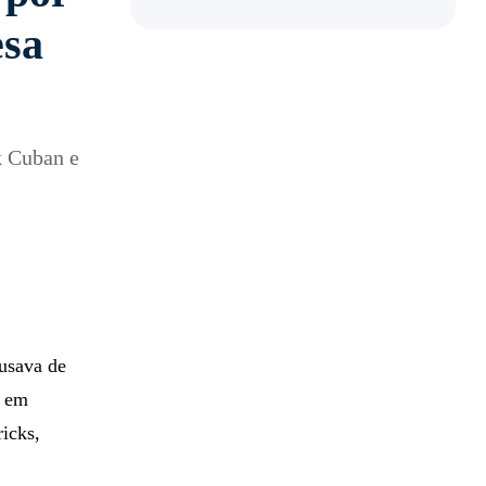
esa
k Cuban e
usava de
s em
icks,