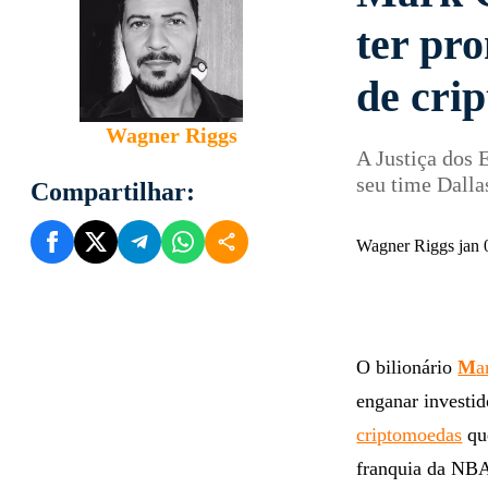
ter pr
de cri
Wagner Riggs
A Justiça dos 
seu time Dalla
Compartilhar:
Wagner Riggs jan 
O bilionário
M
a
enganar investi
criptomoedas
q
franquia da NBA