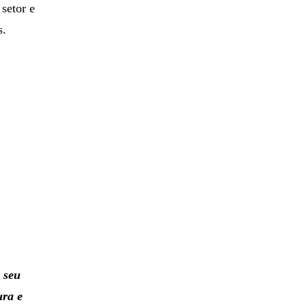
 setor e
s.
 seu
ura e