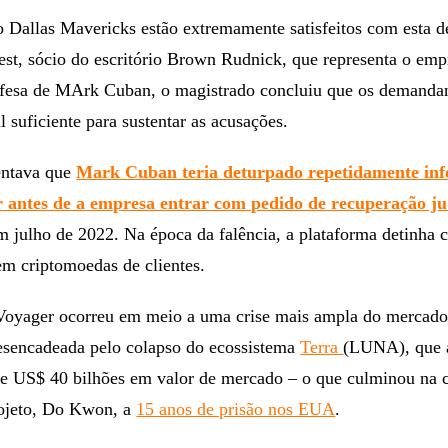
 Dallas Mavericks estão extremamente satisfeitos com esta d
st, sócio do escritório Brown Rudnick, que representa o emp
fesa de MArk Cuban, o magistrado concluiu que os demanda
l suficiente para sustentar as acusações.
entava que
Mark Cuban teria deturpado repetidamente in
r antes de a empresa entrar com pedido de recuperação ju
m julho de 2022. Na época da falência, a plataforma detinha 
em criptomoedas de clientes.
Voyager ocorreu em meio a uma crise mais ampla do mercado
esencadeada pelo colapso do ecossistema
Terra
(LUNA), que 
 US$ 40 bilhões em valor de mercado – o que culminou na 
rojeto, Do Kwon, a
15 anos de prisão nos EUA
.