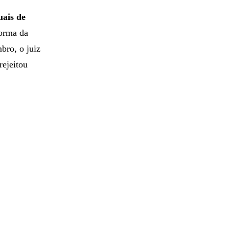
uais de
forma da
bro, o juiz
rejeitou