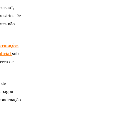
ecisão”,
resário. De
ntes não
formações
dicial
sob
cerca de
 de
apagou
condenação