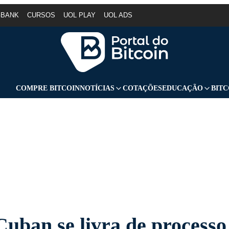
GBANK
CURSOS
UOL PLAY
UOL ADS
COMPRE BITCOIN
NOTÍCIAS
COTAÇÕES
EDUCAÇÃO
BITC
uban se livra de processo