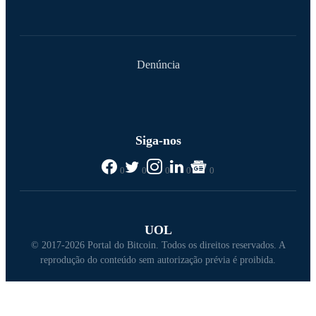
Denúncia
Siga-nos
0
0
0
0
0
UOL
© 2017-2026 Portal do Bitcoin. Todos os direitos reservados. A
reprodução do conteúdo sem autorização prévia é proibida.