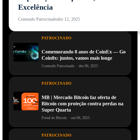
Excelência
Conteudo Patrocinado
dez 12, 2025
PATROCINADO
Comemorando 8 anos de CoinEx — Go
Coin8x: juntos, vamos mais longe
Conteudo Patrocinado
·
dez 06, 2025
PATROCINADO
MB | Mercado Bitcoin faz oferta de
Bitcoin com proteção contra perdas na
Super Quarta
Portal do Bitcoin
·
out 06, 2025
PATROCINADO