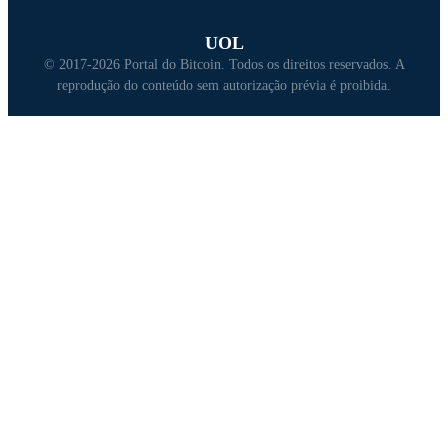
UOL
© 2017-2026 Portal do Bitcoin. Todos os direitos reservados. A
reprodução do conteúdo sem autorização prévia é proibida.