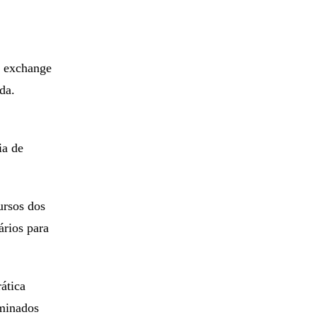
a exchange
da.
ia de
ursos dos
ários para
ática
rminados