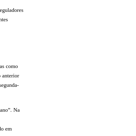
reguladores
ntes
nas como
 anterior
 segunda-
lano”. Na
ado em