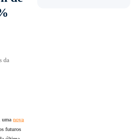
5%
s da
 a uma
nova
os futuros
da última