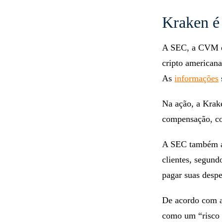
Kraken é
A SEC, a CVM d
cripto american
As
informações
Na ação, a Krake
compensação, co
A SEC também ac
clientes, segund
pagar suas despe
De acordo com a 
como um “risco s