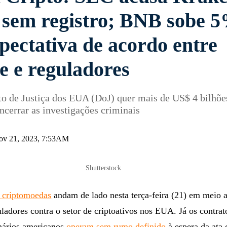
 sem registro; BNB sobe 
pectativa de acordo entre
e e reguladores
o de Justiça dos EUA (DoJ) quer mais de US$ 4 bilhõe
ncerrar as investigações criminais
 nov 21, 2023, 7:53AM
Shutterstock
 criptomoedas
andam de lado nesta terça-feira (21) em meio
ladores contra o setor de criptoativos nos EUA. Já os contrat
onários americanos
operam sem rumo definido
à espera da ata 