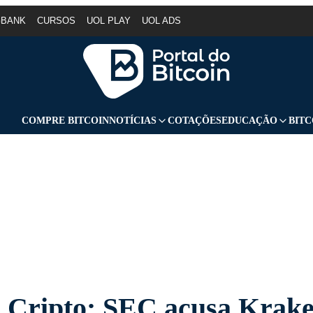
GBANK
CURSOS
UOL PLAY
UOL ADS
COMPRE BITCOIN
NOTÍCIAS
COTAÇÕES
EDUCAÇÃO
BITC
Cripto: SEC acusa Krake