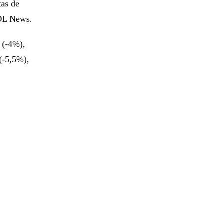
tas de
 DL News.
 (-4%),
(-5,5%),