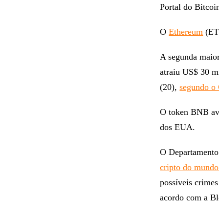
Portal do Bitcoi
O
Ethereum
(ETH
A segunda maior
atraiu US$ 30 mi
(20),
segundo o
O token BNB ava
dos EUA.
O Departamento 
cripto do mundo 
possíveis crimes
acordo com a B