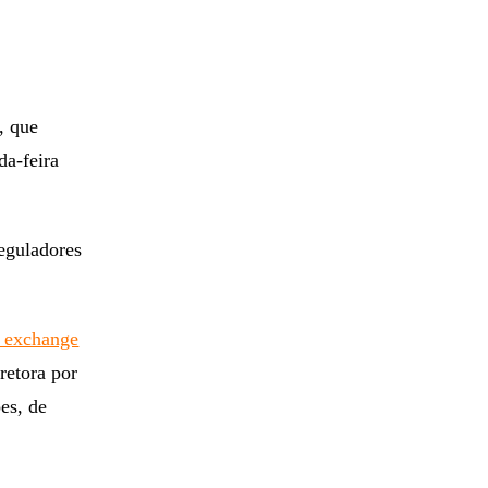
, que
da-feira
eguladores
r exchange
retora por
es, de