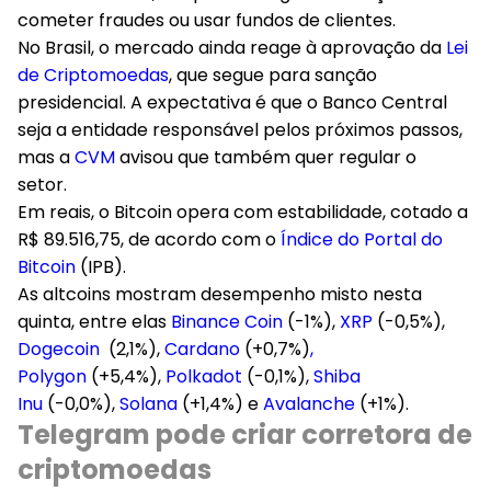
cometer fraudes ou usar fundos de clientes.
No Brasil, o mercado ainda reage à aprovação da
Lei
de Criptomoedas
, que segue para sanção
presidencial. A expectativa é que o Banco Central
seja a entidade responsável pelos próximos passos,
mas a
CVM
avisou que também quer regular o
setor.
Em reais, o Bitcoin opera com estabilidade, cotado a
R$ 89.516,75, de acordo com o
Índice do Portal do
Bitcoin
(IPB).
As altcoins mostram desempenho misto nesta
quinta, entre elas
Binance Coin
(-1%),
XRP
(-0,5%),
Dogecoin
(2,1%),
Cardano
(+0,7%)
,
Polygon
(+5,4%),
Polkadot
(-0,1%),
Shiba
Inu
(-0,0%),
Solana
(+1,4%) e
Avalanche
(+1%).
Telegram pode criar corretora de
criptomoedas