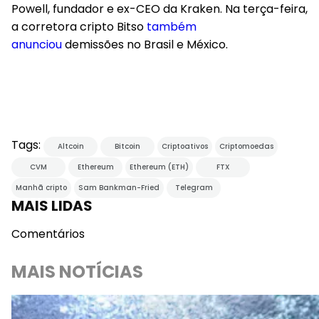
Powell, fundador e ex-CEO da Kraken. Na terça-feira,
a corretora cripto Bitso
também
anunciou
demissões no Brasil e México.
Tags:
Altcoin
Bitcoin
Criptoativos
Criptomoedas
CVM
Ethereum
Ethereum (ETH)
FTX
Manhã cripto
Sam Bankman-Fried
Telegram
MAIS LIDAS
Comentários
MAIS NOTÍCIAS