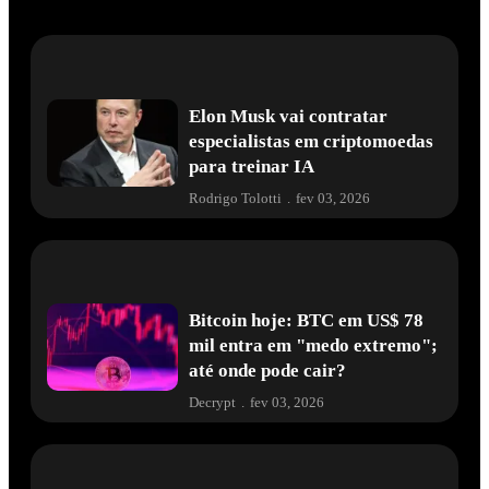
Elon Musk vai contratar
especialistas em criptomoedas
para treinar IA
Rodrigo Tolotti
.
fev 03, 2026
Bitcoin hoje: BTC em US$ 78
mil entra em "medo extremo";
até onde pode cair?
Decrypt
.
fev 03, 2026