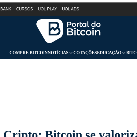
GBANK
CURSOS
UOL PLAY
UOL ADS
COMPRE BITCOIN
NOTÍCIAS
COTAÇÕES
EDUCAÇÃO
BITC
Cripto: Bitcoin se valoriz