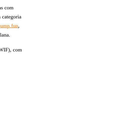
as com
 categoria
pump.fun
,
lana.
WIF), com