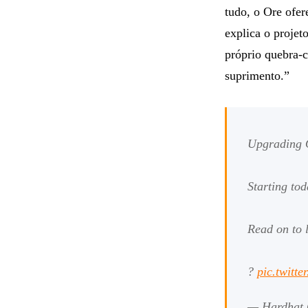
tudo, o Ore ofer
explica o proje
próprio quebra-
suprimento.”
Upgrading
Starting to
Read on to 
?
pic.twitt
— Hardhat