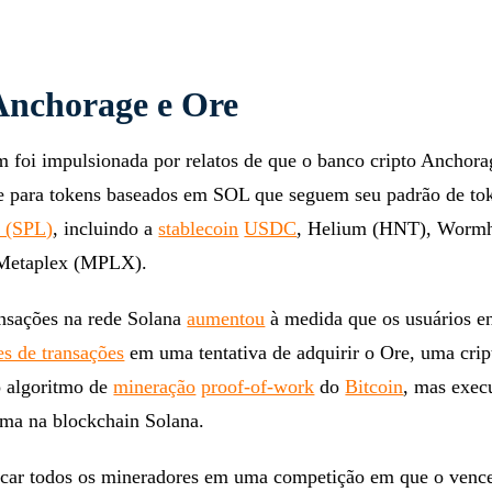
Anchorage e Ore
 foi impulsionada por relatos de que o banco cripto Anchor
te para tokens baseados em SOL que seguem seu padrão de t
y (SPL)
, incluindo a
stablecoin
USDC
, Helium (HNT), Wormh
Metaplex (MPLX).
nsações na rede Solana
aumentou
à medida que os usuários e
es de transações
em uma tentativa de adquirir o Ore, uma cri
o algoritmo de
mineração
proof-of-work
do
Bitcoin
, mas exec
ma na blockchain Solana.
car todos os mineradores em uma competição em que o vence