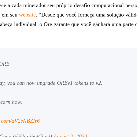
ece a cada minerador seu próprio desafio computacional pers
to em seu
website
. “Desde que você forneça uma solução válid
cabeça individual, o Ore garante que você ganhará uma parte 
 ORE
day, you can now upgrade OREv1 tokens to v2.
learn how.
er.com/dV2eNBZIr6
 Chad (@HardhatChad)
August 2, 2024