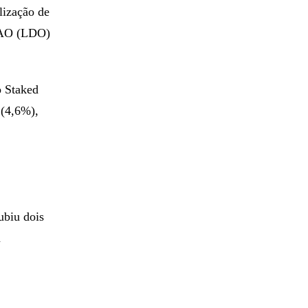
lização de
 DAO (LDO)
o Staked
(4,6%),
ubiu dois
a