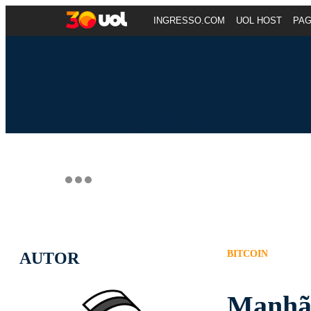
INGRESSO.COM
UOL HOST
PA
BITCOIN
AUTOR
Manhã 