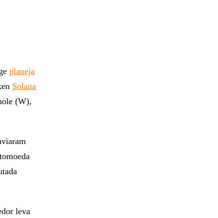
age
planeja
oken
Solana
ole (W),
nviaram
ptomoeda
utada
dor leva