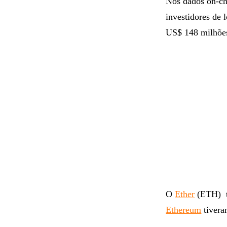
Nos dados on-cha
investidores de
US$ 148 milhõe
O
Ether
(ETH) t
Ethereum
tivera