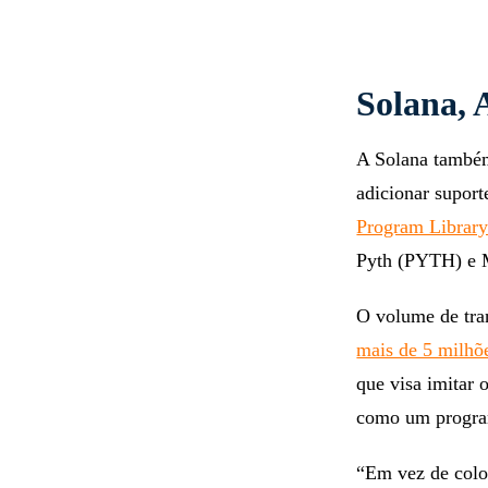
Solana, 
A Solana também
adicionar supor
Program Librar
Pyth (PYTH) e 
O volume de tra
mais de 5 milhõ
que visa imitar 
como um progra
“Em vez de colo