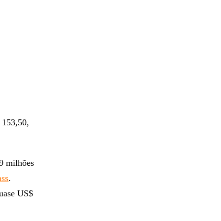
 153,50,
 9 milhões
ass
.
quase US$