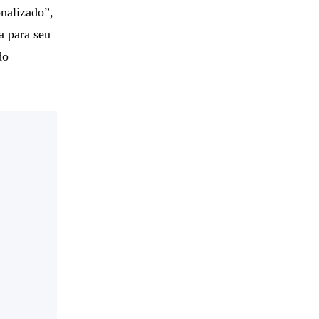
onalizado”,
a para seu
do