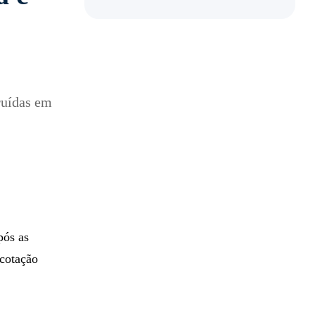
ruídas em
pós as
 cotação