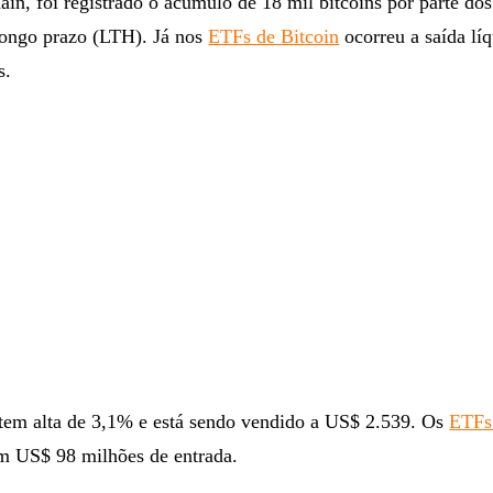
in, foi registrado o acúmulo de 18 mil bitcoins por parte dos
 longo prazo (LTH). Já nos
ETFs de Bitcoin
ocorreu a saída lí
s.
em alta de 3,1% e está sendo vendido a US$ 2.539. Os
ETFs
m US$ 98 milhões de entrada.