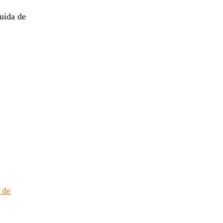
quida de
 de