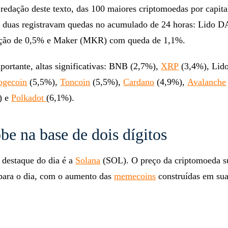
edação deste texto, das 100 maiores criptomoedas por capita
 duas registravam quedas no acumulado de 24 horas: Lido
ação de 0,5% e Maker (MKR) com queda de 1,1%.
portante, altas significativas: BNB (2,7%),
XRP
(3,4%), Lid
ogecoin
(5,5%),
Toncoin
(5,5%),
Cardano
(4,9%),
Avalanche
) e
Polkadot
(6,1%).
be na base de dois dígitos
 destaque do dia é a
Solana
(SOL). O preço da criptomoeda s
 para o dia, com o aumento das
memecoins
construídas em su