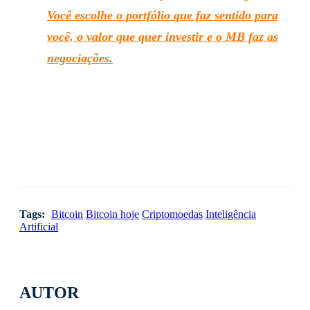
Você escolhe o portfólio que faz sentido para
você, o valor que quer investir e o MB faz as
negociações.
Tags:
Bitcoin
Bitcoin hoje
Criptomoedas
Inteligência
Artificial
AUTOR