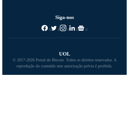
Siga-nos
0
0
0
0
0
UOL
© 2017-2026 Portal do Bitcoin. Todos os direitos reservados. A
reprodução do conteúdo sem autorização prévia é proibida.