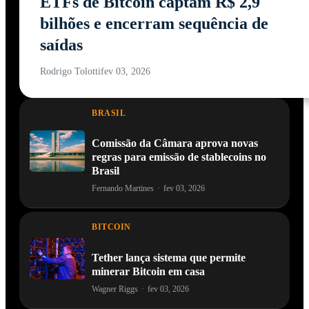
ETFs de Bitcoin captam R$ 2,9
bilhões e encerram sequência de
saídas
Rodrigo Tolotti
fev 03, 2026
BRASIL
Comissão da Câmara aprova novas
regras para emissão de stablecoins no
Brasil
Fernando Martines
·
fev 03, 2026
BITCOIN
Tether lança sistema que permite
minerar Bitcoin em casa
Wagner Riggs
·
fev 03, 2026