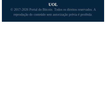
UOL
© 2017-2026 Portal do Bitcoin. Todos os direitos reservados. A
reprodução do conteúdo sem autorização prévia é proibida.