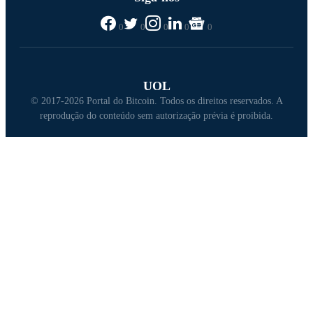
0
0
0
0
0
UOL
© 2017-2026 Portal do Bitcoin. Todos os direitos reservados. A
reprodução do conteúdo sem autorização prévia é proibida.