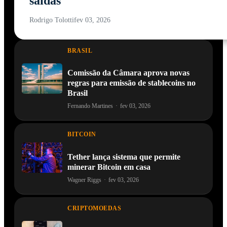
saídas
Rodrigo Tolotti
fev 03, 2026
BRASIL
Comissão da Câmara aprova novas
regras para emissão de stablecoins no
Brasil
Fernando Martines
·
fev 03, 2026
BITCOIN
Tether lança sistema que permite
minerar Bitcoin em casa
Wagner Riggs
·
fev 03, 2026
CRIPTOMOEDAS