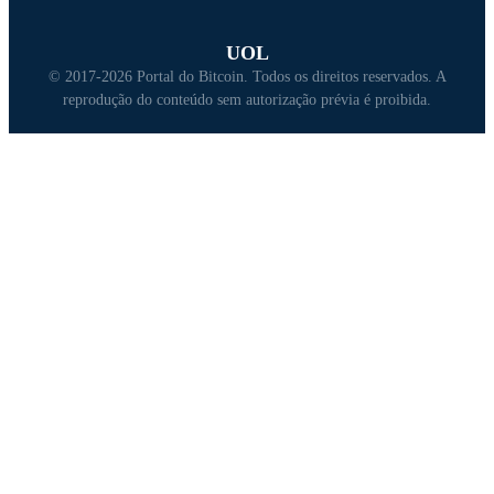
UOL
© 2017-2026 Portal do Bitcoin. Todos os direitos reservados. A
reprodução do conteúdo sem autorização prévia é proibida.