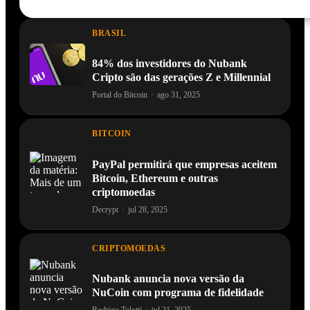
BRASIL
84% dos investidores do Nubank
Cripto são das gerações Z e Millennial
Portal do Bitcoin
·
ago 31, 2025
BITCOIN
PayPal permitirá que empresas aceitem
Bitcoin, Ethereum e outras
criptomoedas
Decrypt
·
jul 28, 2025
CRIPTOMOEDAS
Nubank anuncia nova versão da
NuCoin com programa de fidelidade
Rodrigo Tolotti
·
jul 21, 2025