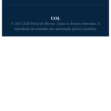
UOL
© 2017-2026 Portal do Bitcoin. Todos os direitos reservados. A
reprodução do conteúdo sem autorização prévia é proibida.