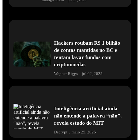
Hackers roubam R$ 1 bilhão
de contas mantidas no BC e
tentam lavar fundos com
criptomoedas
Wagner Riggs
.
jul 02, 2025
Inteligência artificial ainda
não entende a palavra “não”,
revela estudo do MIT
Decrypt
.
maio 25, 2025