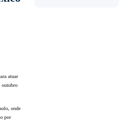
ara atuar
 outubro
aulo, onde
so por