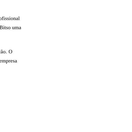
ofissional
a Bitso uma
ção. O
 empresa