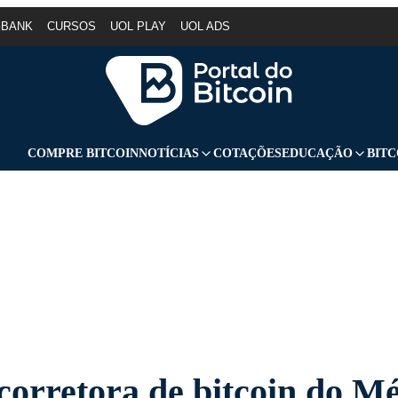
GBANK
CURSOS
UOL PLAY
UOL ADS
COMPRE BITCOIN
NOTÍCIAS
COTAÇÕES
EDUCAÇÃO
BITC
corretora de bitcoin do M