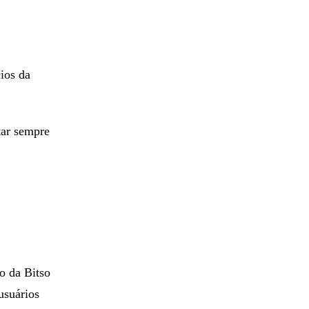
cios da
tar sempre
o da Bitso
usuários