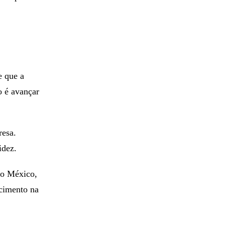
e que a
o é avançar
resa.
idez.
no México,
scimento na