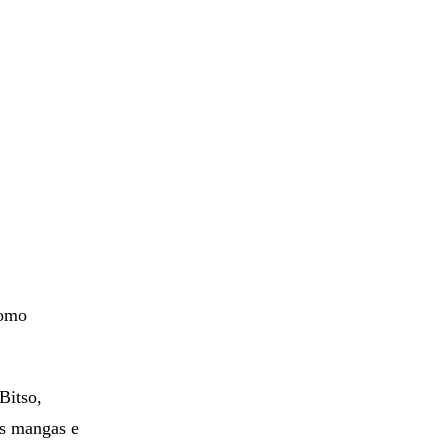
como
Bitso,
as mangas e