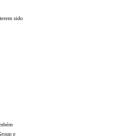
 terem sido
também
Group e