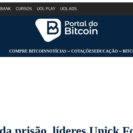
GBANK
CURSOS
UOL PLAY
UOL ADS
COMPRE BITCOIN
NOTÍCIAS
COTAÇÕES
EDUCAÇÃO
BITC
da prisão, líderes Unick F