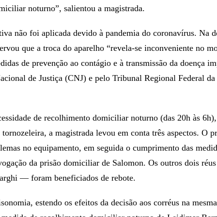
iciliar noturno”, salientou a magistrada.
tiva não foi aplicada devido à pandemia do coronavírus. Na d
servou que a troca do aparelho “revela-se inconveniente no 
didas de prevenção ao contágio e à transmissão da doença im
cional de Justiça (CNJ) e pelo Tribunal Regional Federal da
ecessidade de recolhimento domiciliar noturno (das 20h às 6h)
a tornozeleira, a magistrada levou em conta três aspectos. O p
oblemas no equipamento, em seguida o cumprimento das medi
revogação da prisão domiciliar de Salomon. Os outros dois réus
arghi — foram beneficiados de rebote.
sonomia, estendo os efeitos da decisão aos corréus na mesma