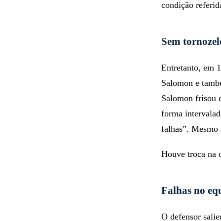
condição referida
Sem tornozel
Entretanto, em 1
Salomon e també
Salomon frisou q
forma intervalad
falhas”. Mesmo a
Houve troca na d
Falhas no e
O defensor salie