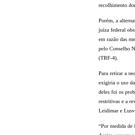
recolhimento dom
Porém, a alterna
juíza federal ob
em razão das me
pelo Conselho Na
(TRF-4).
Para retirar a n
exigiria o uso d
deles foi os pr
restritivas e a 
Leidimar e Lusv
“Por medida de i