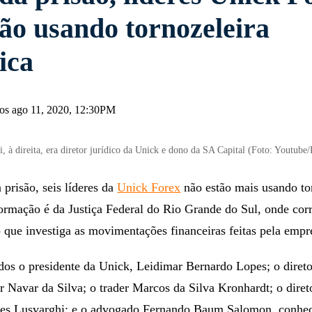
tão usando tornozeleira
ica
os ago 11, 2020, 12:30PM
, à direita, era diretor jurídico da Unick e dono da SA Capital (Foto: Youtube
prisão, seis líderes da
Unick Forex
não estão mais usando to
formação é da Justiça Federal do Rio Grande do Sul, onde cor
o que investiga as movimentações financeiras feitas pela emp
dos o presidente da Unick, Leidimar Bernardo Lopes; o direto
 Navar da Silva; o trader Marcos da Silva Kronhardt; o direto
es Lusvarghi; e o advogado Fernando Baum Salomon, conhe