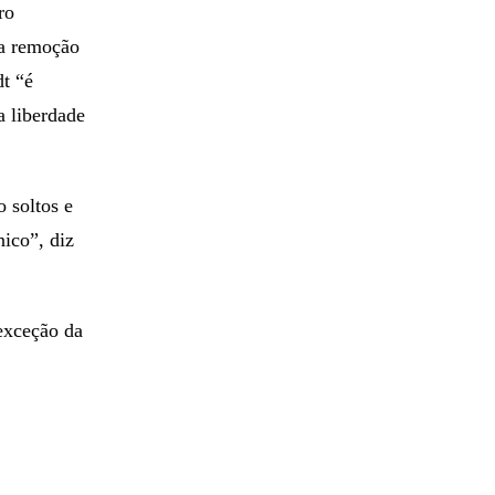
ro
 a remoção
dt “é
a liberdade
 soltos e
nico”, diz
 exceção da