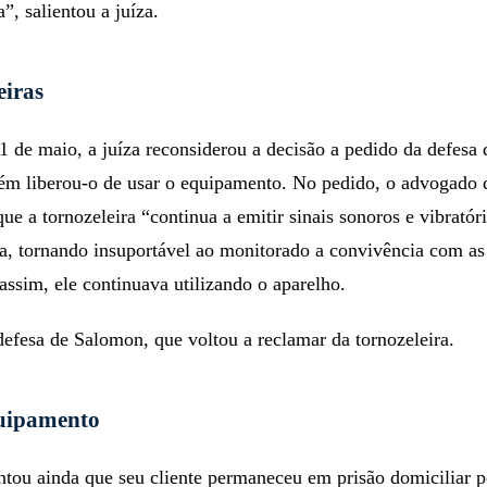
”, salientou a juíza.
eiras
1 de maio, a juíza reconsiderou a decisão a pedido da defesa 
m liberou-o de usar o equipamento. No pedido, o advogado 
ue a tornozeleira “continua a emitir sinais sonoros e vibratór
a, tornando insuportável ao monitorado a convivência com as
ssim, ele continuava utilizando o aparelho.
efesa de Salomon, que voltou a reclamar da tornozeleira.
quipamento
ntou ainda que seu cliente permaneceu em prisão domiciliar 