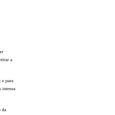
er
tirar a
k e para
 intensa
o da