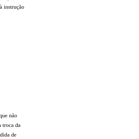
à instrução
“que não
 troca da
edida de