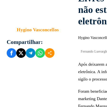
não es
eletrôn
Hygino Vasconcellos
Hygino Vasconcell
Compartilhar:
Fernando Lusvarghi
Após deixarem a 
eletrônica. A in
sigilo o process
Foram beneficia
marketing Danter
Fernando Marqu