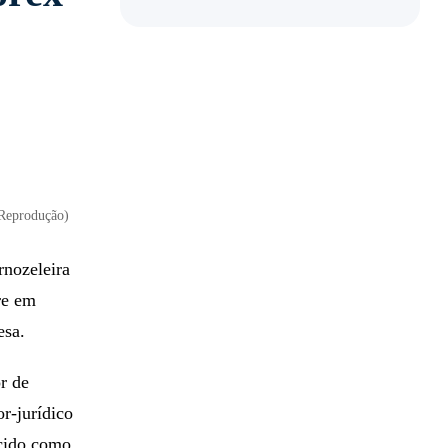
/Reprodução)
rnozeleira
re em
resa.
r de
r-jurídico
cido como