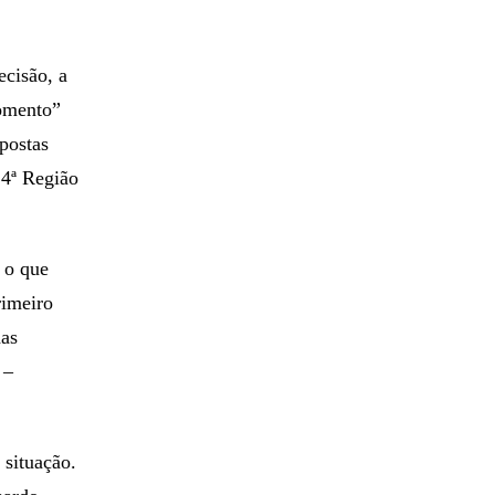
ecisão, a
momento”
postas
 4ª Região
, o que
rimeiro
das
 –
 situação.