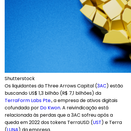
Shutterstock
Os liquidantes da Three Arrows Capital (
3AC
) estão
buscando US$ 1,3 bilhão (R$ 7,1 bilhões) da
TerraForm Labs Pte.
, a empresa de ativos digitais
cofundada por
Do Kwon
. A reivindicação está
relacionada às perdas que a 3AC sofreu após a
queda em 2022 dos tokens TerraUSD (
UST
) e Terra
(
LUNA
) da empresa.