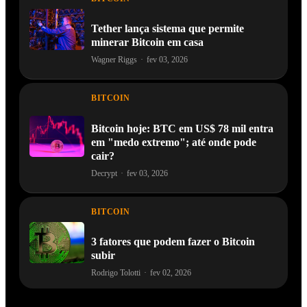
Tether lança sistema que permite
minerar Bitcoin em casa
Wagner Riggs
·
fev 03, 2026
BITCOIN
Bitcoin hoje: BTC em US$ 78 mil entra
em "medo extremo"; até onde pode
cair?
Decrypt
·
fev 03, 2026
BITCOIN
3 fatores que podem fazer o Bitcoin
subir
Rodrigo Tolotti
·
fev 02, 2026