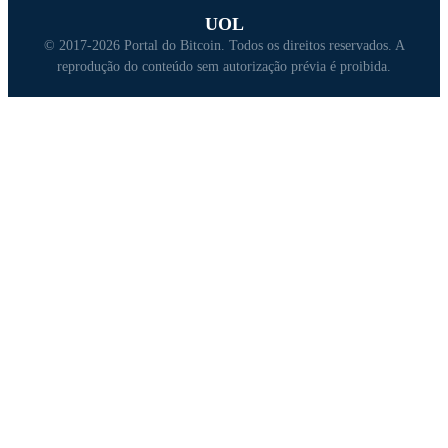
UOL
© 2017-2026 Portal do Bitcoin. Todos os direitos reservados. A
reprodução do conteúdo sem autorização prévia é proibida.