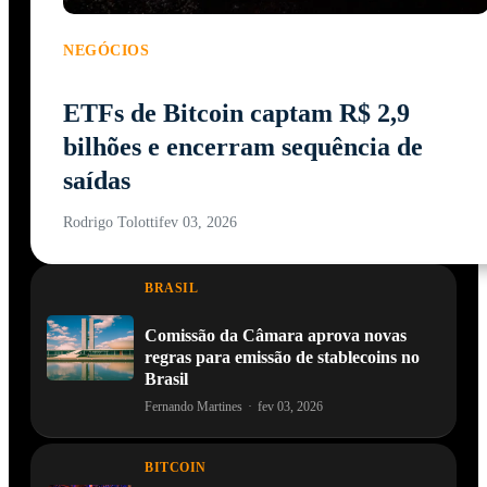
NEGÓCIOS
ETFs de Bitcoin captam R$ 2,9
bilhões e encerram sequência de
saídas
Rodrigo Tolotti
fev 03, 2026
BRASIL
Comissão da Câmara aprova novas
regras para emissão de stablecoins no
Brasil
Fernando Martines
·
fev 03, 2026
BITCOIN