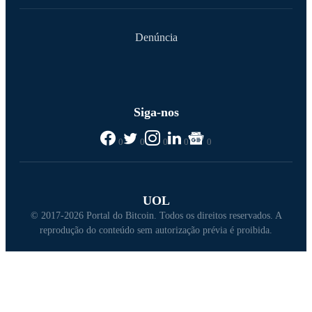
Denúncia
Siga-nos
0
0
0
0
0
UOL
© 2017-2026 Portal do Bitcoin. Todos os direitos reservados. A
reprodução do conteúdo sem autorização prévia é proibida.