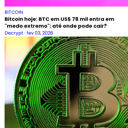
BITCOIN
Bitcoin hoje: BTC em US$ 78 mil entra em
"medo extremo"; até onde pode cair?
Decrypt
·
fev 03, 2026