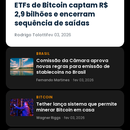
ETFs de Bitcoin captam R$
2,9 bilhões e encerram
sequência de saídas
Rodrigo Tolotti
fev 03, 2026
BRASIL
Comissão da Câmara aprova
novas regras para emissão de
stablecoins no Brasil
Fernando Martines
·
fev 03, 2026
BITCOIN
Tether lança sistema que permite
minerar Bitcoin em casa
Wagner Riggs
·
fev 03, 2026