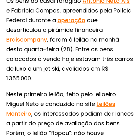
Os bens do casal foragido
Antônio Neto Ais
e Fabrícia Campos, apreendidos pela Polícia
Federal durante a
operação
que
desarticulou a pirâmide financeira
Braiscompany
, foram à leilão na manhã
desta quarta-feira (28). Entre os bens
colocados à venda hoje estavam três carros
de luxo e um jet ski, avaliados em R$
1.355.000.
Neste primeiro leilão, feito pelo leiloeiro
Miguel Neto e conduzido no site
Leilões
Monteiro
, os interessados podiam dar lances
a partir do preço de avaliação dos bens.
Porém, o leilão “flopou”: não houve