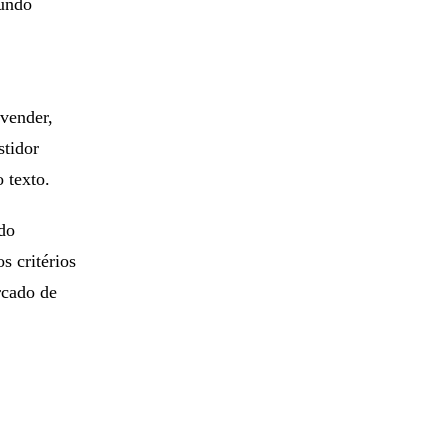
fundo
 vender,
stidor
o texto.
do
s critérios
rcado de