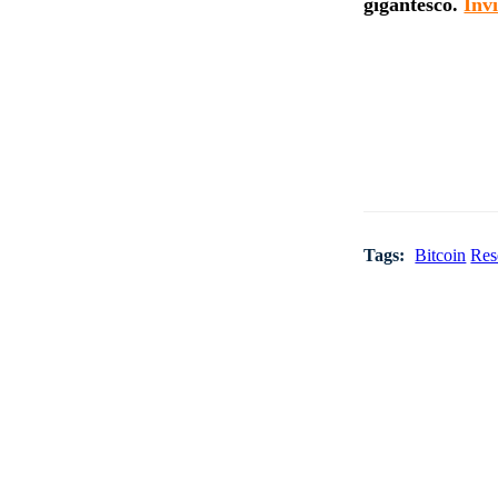
simples, seguro
gigantesco.
Inv
Tags:
Bitcoin
Res