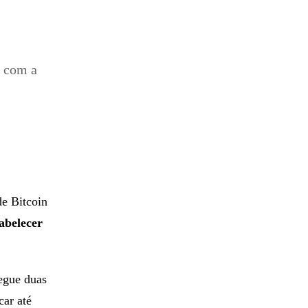
a
, com a
de Bitcoin
abelecer