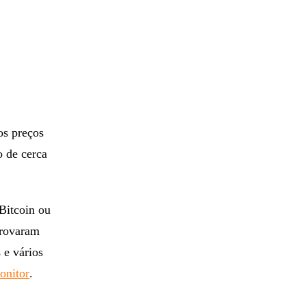
os preços
o de cerca
Bitcoin ou
rovaram
 e vários
onitor
.