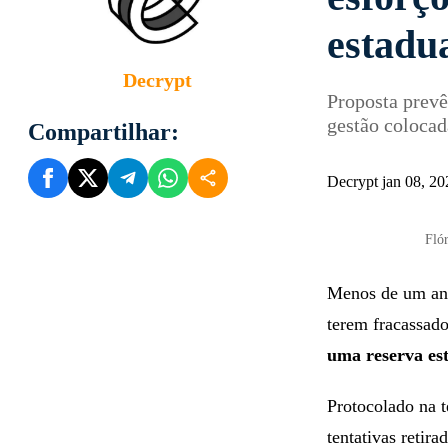
esforç
estadua
Decrypt
Proposta prevê
gestão colocad
Compartilhar:
Decrypt jan 08, 2
Flór
Menos de um ano 
terem fracassad
uma reserva es