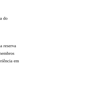
ra do
a reserva
 membros
eriência em