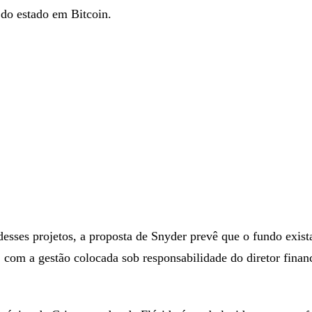
erça-feira, o
HB 1039
, de autoria do deputado John Snyder, 
radas — HB 487 e SB 550 — que no ano passado buscavam aloc
do estado em Bitcoin.
esses projetos, a proposta de Snyder prevê que o fundo exist
, com a gestão colocada sob responsabilidade do diretor finan