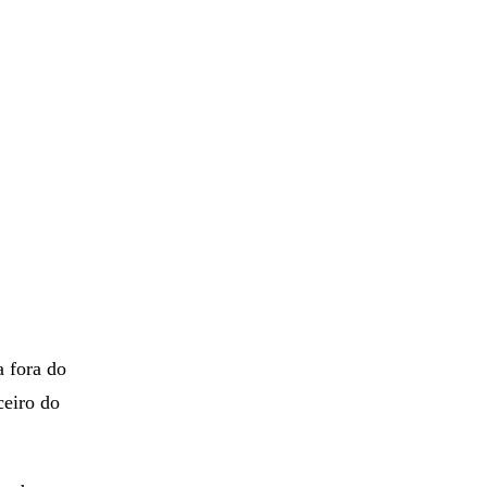
segue duas
ar até
a fora do
ceiro do