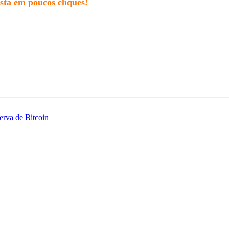
 e transparente. Deixe de adiar um investimento com pote
ista em poucos cliques!
erva de Bitcoin