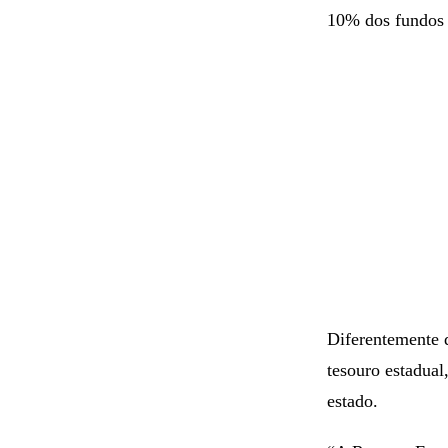
Protocolado na t
tentativas reti
10% dos fundos 
Diferentemente d
tesouro estadual
estado.