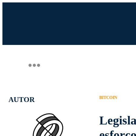
INGRESSO.COM
UOL HOST
PA
BITCOIN
AUTOR
Legisl