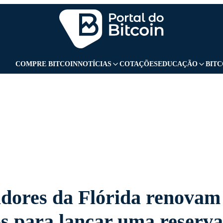
GBANK
CURSOS
UOL PLAY
UOL ADS
COMPRE BITCOIN
NOTÍCIAS
COTAÇÕES
EDUCAÇÃO
BITC
adores da Flórida renovam