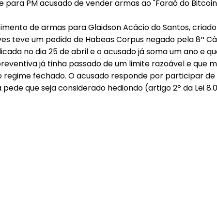
cimento de armas para Glaidson Acácio do Santos, criad
alves teve um pedido de Habeas Corpus negado pela 8ª Câm
licada no dia 25 de abril e o acusado já soma um ano e q
reventiva já tinha passado de um limite razoável e que
 do regime fechado. O acusado responde por participar de
oria pede que seja considerado hediondo (artigo 2º da Lei 8