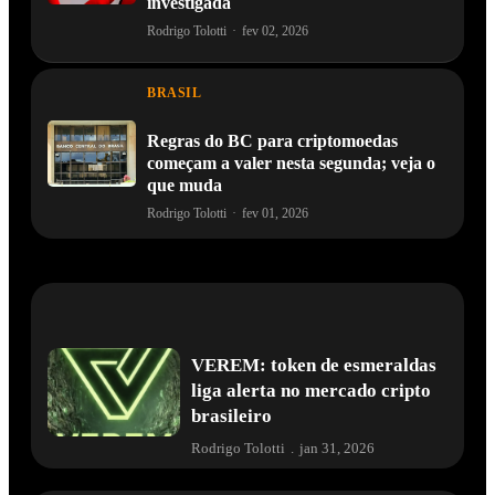
investigada
Rodrigo Tolotti
·
fev 02, 2026
BRASIL
Regras do BC para criptomoedas
começam a valer nesta segunda; veja o
que muda
Rodrigo Tolotti
·
fev 01, 2026
VEREM: token de esmeraldas
liga alerta no mercado cripto
brasileiro
Rodrigo Tolotti
.
jan 31, 2026