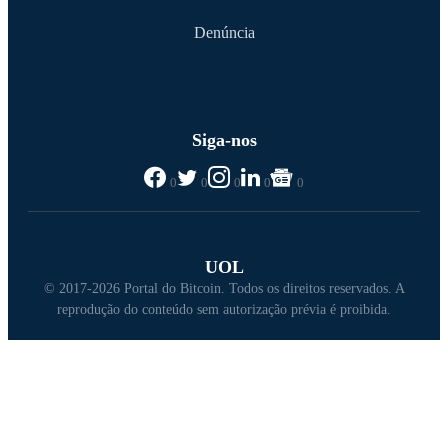
Denúncia
Siga-nos
0
0
0
0
0
UOL
© 2017-2026 Portal do Bitcoin. Todos os direitos reservados. A
reprodução do conteúdo sem autorização prévia é proibida.