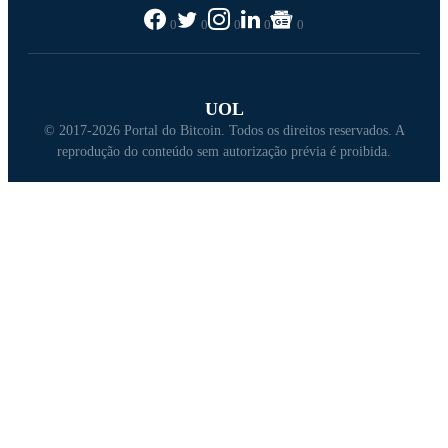
0
0
0
0
0
UOL
© 2017-2026 Portal do Bitcoin. Todos os direitos reservados. A
reprodução do conteúdo sem autorização prévia é proibida.