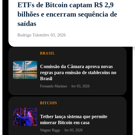
ETFs de Bitcoin captam R$ 2,9
bilhões e encerram sequência de
saídas
Rodrigo Tolotti
fev 03, 2026
BRASIL
Comissão da Câmara aprova novas
regras para emissão de stablecoins no
Brasil
Fernando Martines
·
fev 03, 2026
BITCOIN
Tether lança sistema que permite
minerar Bitcoin em casa
Wagner Riggs
·
fev 03, 2026