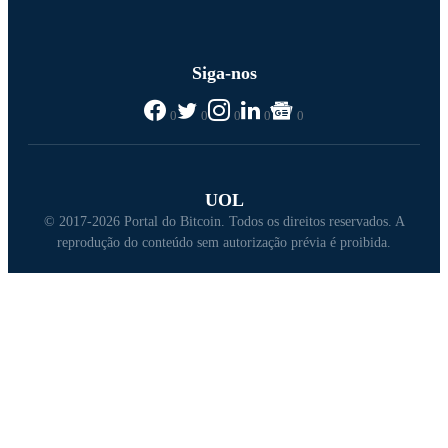
Siga-nos
0
0
0
0
0
UOL
© 2017-2026 Portal do Bitcoin. Todos os direitos reservados. A
reprodução do conteúdo sem autorização prévia é proibida.